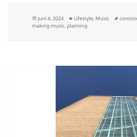
Geplaatst
Categorieën
Tags
juni 4, 2024
Lifestyle
,
Music
consist
op
making music
,
planning