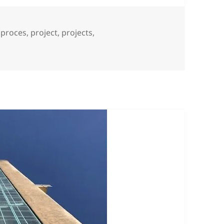
Tags
proces
,
project
,
projects
,