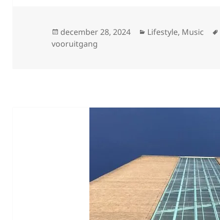
Geplaatst
Categorieën
december 28, 2024
Lifestyle
,
Music
op
vooruitgang