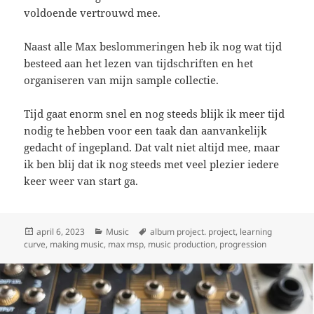
voldoende vertrouwd mee.
Naast alle Max beslommeringen heb ik nog wat tijd
besteed aan het lezen van tijdschriften en het
organiseren van mijn sample collectie.
Tijd gaat enorm snel en nog steeds blijk ik meer tijd
nodig te hebben voor een taak dan aanvankelijk
gedacht of ingepland. Dat valt niet altijd mee, maar
ik ben blij dat ik nog steeds met veel plezier iedere
keer weer van start ga.
Geplaatst
Categorieën
Tags
april 6, 2023
Music
album project. project
,
learning
op
curve
,
making music
,
max msp
,
music production
,
progression