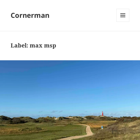
Cornerman
MENU
EN
WIDGETS
Label:
max msp