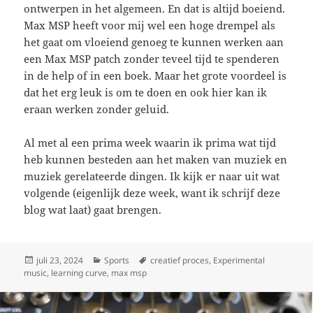
ontwerpen in het algemeen. En dat is altijd boeiend.
Max MSP heeft voor mij wel een hoge drempel als
het gaat om vloeiend genoeg te kunnen werken aan
een Max MSP patch zonder teveel tijd te spenderen
in de help of in een boek. Maar het grote voordeel is
dat het erg leuk is om te doen en ook hier kan ik
eraan werken zonder geluid.
Al met al een prima week waarin ik prima wat tijd
heb kunnen besteden aan het maken van muziek en
muziek gerelateerde dingen. Ik kijk er naar uit wat
volgende (eigenlijk deze week, want ik schrijf deze
blog wat laat) gaat brengen.
Geplaatst
Categorieën
Tags
juli 23, 2024
Sports
creatief proces
,
Experimental
op
music
,
learning curve
,
max msp