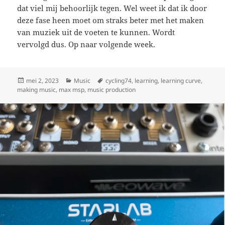
dat viel mij behoorlijk tegen. Wel weet ik dat ik door
deze fase heen moet om straks beter met het maken
van muziek uit de voeten te kunnen. Wordt
vervolgd dus. Op naar volgende week.
Geplaatst
Categorieën
Tags
mei 2, 2023
Music
cycling74
,
learning
,
learning curve
,
op
making music
,
max msp
,
music production