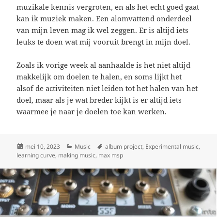
muzikale kennis vergroten, en als het echt goed gaat
kan ik muziek maken. Een alomvattend onderdeel
van mijn leven mag ik wel zeggen. Er is altijd iets
leuks te doen wat mij vooruit brengt in mijn doel.
Zoals ik vorige week al aanhaalde is het niet altijd
makkelijk om doelen te halen, en soms lijkt het
alsof de activiteiten niet leiden tot het halen van het
doel, maar als je wat breder kijkt is er altijd iets
waarmee je naar je doelen toe kan werken.
Geplaatst
Categorieën
Tags
mei 10, 2023
Music
album project
,
Experimental music
,
op
learning curve
,
making music
,
max msp