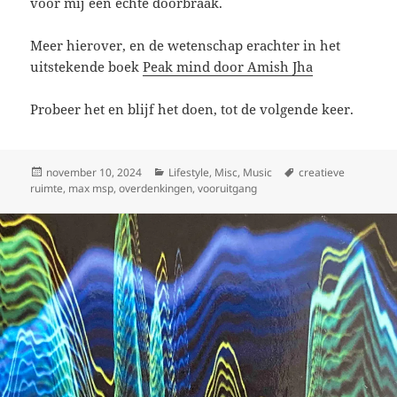
voor mij een echte doorbraak.
Meer hierover, en de wetenschap erachter in het
uitstekende boek
Peak mind door Amish Jha
Probeer het en blijf het doen, tot de volgende keer.
Geplaatst
Categorieën
Tags
november 10, 2024
Lifestyle
,
Misc
,
Music
creatieve
op
ruimte
,
max msp
,
overdenkingen
,
vooruitgang