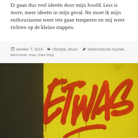
Er gaan dus veel ideeën door mijn hoofd. Less is
more, meer ideeën in mijn geval. Nu moet ik mijn
enthousiasme weer iets gaan temperen en mij weer
richten op de kleine stappen.
Geplaatst
Categorieën
Tags
oktober 7, 2024
Lifestyle
,
Music
elektronische muziek
,
op
leercurve
,
max
,
max msp