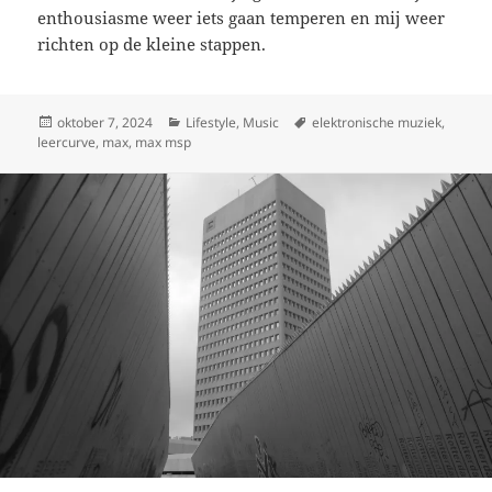
enthousiasme weer iets gaan temperen en mij weer
richten op de kleine stappen.
Geplaatst
Categorieën
Tags
oktober 7, 2024
Lifestyle
,
Music
elektronische muziek
,
op
leercurve
,
max
,
max msp