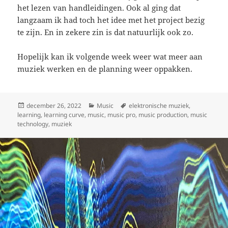
het lezen van handleidingen. Ook al ging dat
langzaam ik had toch het idee met het project bezig
te zijn. En in zekere zin is dat natuurlijk ook zo.
Hopelijk kan ik volgende week weer wat meer aan
muziek werken en de planning weer oppakken.
Geplaatst
Categorieën
Tags
december 26, 2022
Music
elektronische muziek
,
op
learning
,
learning curve
,
music
,
music pro
,
music production
,
music
technology
,
muziek