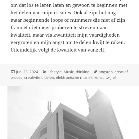
om dat los te leren laten en gewoon te beginnen met
het delen van mijn creaties. Ook al zijn het nog
maar beginnende loops of nummers die niet af zijn.
Ik moet niet meer proberen te streven naar
kwaliteit, maar via kwantiteit mijn vaardigheden
vergroten en mijn angst om te delen kwijt te raken.
Uiteindelijk volgt de kwaliteit van vanzelf.
Geplaatst
Categorieën
Tags
juni 25, 2024
Lifestyle
,
Music
,
thinking
angsten
,
creatief
op
proces
,
creativiteit
,
delen
,
elektronische muziek
,
kunst
,
twijfel