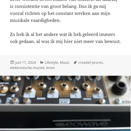
is consistentie van groot belang. Dus ik ga mij
vooral richten op het constant werken aan mijn
muzikale vaardigheden.
Zo heb ik al het andere wat ik heb geleerd immers
ook gedaan, al was ik mij hier niet meer van bewust.
Geplaatst
Categorieën
Tags
juni 17, 2024
Lifestyle
,
Music
creatief proces
,
op
elektronische muziek
,
leren