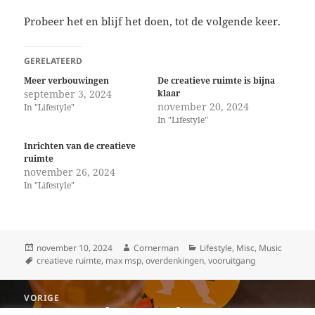
Probeer het en blijf het doen, tot de volgende keer.
GERELATEERD
Meer verbouwingen
De creatieve ruimte is bijna
september 3, 2024
klaar
november 20, 2024
In "Lifestyle"
In "Lifestyle"
Inrichten van de creatieve
ruimte
november 26, 2024
In "Lifestyle"
Geplaatst
Auteur
Categorieën
november 10, 2024
Cornerman
Lifestyle
,
Misc
,
Music
op
Tags
creatieve ruimte
,
max msp
,
overdenkingen
,
vooruitgang
Berichtnavigatie
VORIGE
Even wat anders, marathon avonturen
Vorige