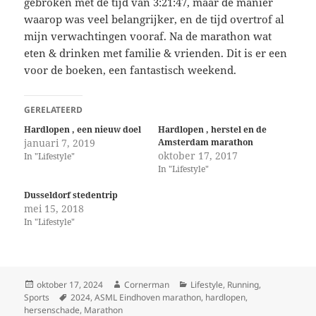
gebroken met de tijd van 3:21:47, maar de manier
waarop was veel belangrijker, en de tijd overtrof al
mijn verwachtingen vooraf. Na de marathon wat
eten & drinken met familie & vrienden. Dit is er een
voor de boeken, een fantastisch weekend.
GERELATEERD
Hardlopen , een nieuw doel
Hardlopen , herstel en de
januari 7, 2019
Amsterdam marathon
oktober 17, 2017
In "Lifestyle"
In "Lifestyle"
Dusseldorf stedentrip
mei 15, 2018
In "Lifestyle"
Geplaatst
Auteur
Categorieën
oktober 17, 2024
Cornerman
Lifestyle
,
Running
,
op
Tags
Sports
2024
,
ASML Eindhoven marathon
,
hardlopen
,
hersenschade
,
Marathon