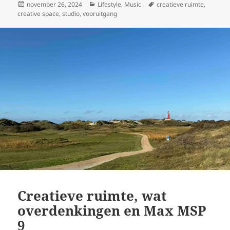
Geplaatst
Categorieën
Tags
november 26, 2024
Lifestyle
,
Music
creatieve ruimte
,
op
creative space
,
studio
,
vooruitgang
Creatieve ruimte, wat
overdenkingen en Max MSP
9