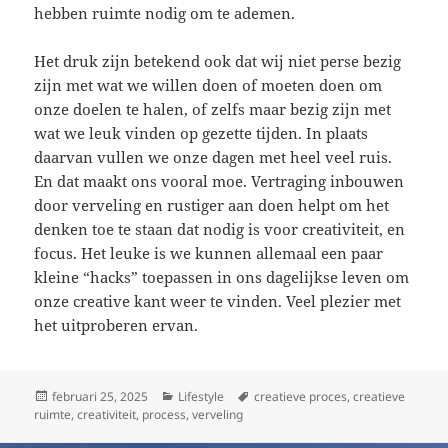
hebben ruimte nodig om te ademen.
Het druk zijn betekend ook dat wij niet perse bezig
zijn met wat we willen doen of moeten doen om
onze doelen te halen, of zelfs maar bezig zijn met
wat we leuk vinden op gezette tijden. In plaats
daarvan vullen we onze dagen met heel veel ruis.
En dat maakt ons vooral moe. Vertraging inbouwen
door verveling en rustiger aan doen helpt om het
denken toe te staan dat nodig is voor creativiteit, en
focus. Het leuke is we kunnen allemaal een paar
kleine “hacks” toepassen in ons dagelijkse leven om
onze creative kant weer te vinden. Veel plezier met
het uitproberen ervan.
Geplaatst
Categorieën
Tags
februari 25, 2025
Lifestyle
creatieve proces
,
creatieve
op
ruimte
,
creativiteit
,
process
,
verveling