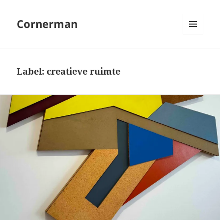
Cornerman
MENU
EN
WIDGETS
Label:
creatieve ruimte