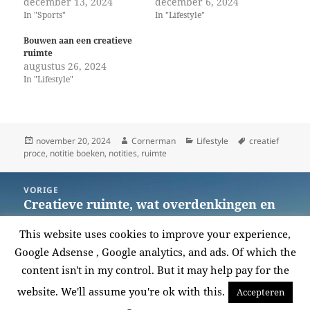
december 13, 2024
december 6, 2024
In "Sports"
In "Lifestyle"
Bouwen aan een creatieve
ruimte
augustus 26, 2024
In "Lifestyle"
Geplaatst
Auteur
Categorieën
Tags
november 20, 2024
Cornerman
Lifestyle
creatief
op
proce
,
notitie boeken
,
notities
,
ruimte
Berichtnavigatie
VORIGE
Creatieve ruimte, wat overdenkingen en
Vorige
Max MSP 9
bericht:
This website uses cookies to improve your experience,
Google Adsense , Google analytics, and ads. Of which the
VOLGENDE
content isn't in my control. But it may help pay for the
Inrichten van de creatieve ruimte
Volgende
bericht:
website. We'll assume you're ok with this.
Accepteren