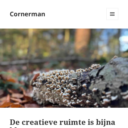
Cornerman
MENU
EN
WIDGETS
De creatieve ruimte is bijna