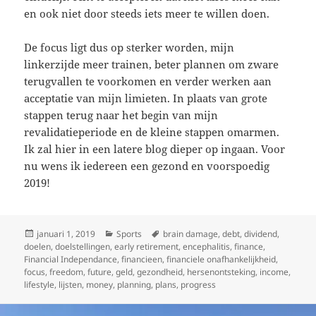
en ook niet door steeds iets meer te willen doen.
De focus ligt dus op sterker worden, mijn
linkerzijde meer trainen, beter plannen om zware
terugvallen te voorkomen en verder werken aan
acceptatie van mijn limieten. In plaats van grote
stappen terug naar het begin van mijn
revalidatieperiode en de kleine stappen omarmen.
Ik zal hier in een latere blog dieper op ingaan. Voor
nu wens ik iedereen een gezond en voorspoedig
2019!
Geplaatst
Categorieën
Tags
januari 1, 2019
Sports
brain damage
,
debt
,
dividend
,
op
doelen
,
doelstellingen
,
early retirement
,
encephalitis
,
finance
,
Financial Independance
,
financieen
,
financiele onafhankelijkheid
,
focus
,
freedom
,
future
,
geld
,
gezondheid
,
hersenontsteking
,
income
,
lifestyle
,
lijsten
,
money
,
planning
,
plans
,
progress