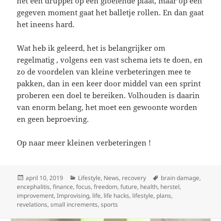
het een druppel op een gloeiende plaat, maar op een
gegeven moment gaat het balletje rollen. En dan gaat
het ineens hard.
Wat heb ik geleerd, het is belangrijker om
regelmatig , volgens een vast schema iets te doen, en
zo de voordelen van kleine verbeteringen mee te
pakken, dan in een keer door middel van een sprint
proberen een doel te bereiken. Volhouden is daarin
van enorm belang, het moet een gewoonte worden
en geen beproeving.
Op naar meer kleinen verbeteringen !
Geplaatst
Categorieën
Tags
april 10, 2019
Lifestyle
,
News
,
recovery
brain damage
,
op
encephalitis
,
finance
,
focus
,
freedom
,
future
,
health
,
herstel
,
improvement
,
Improvising
,
life
,
life hacks
,
lifestyle
,
plans
,
revelations
,
small increments
,
sports