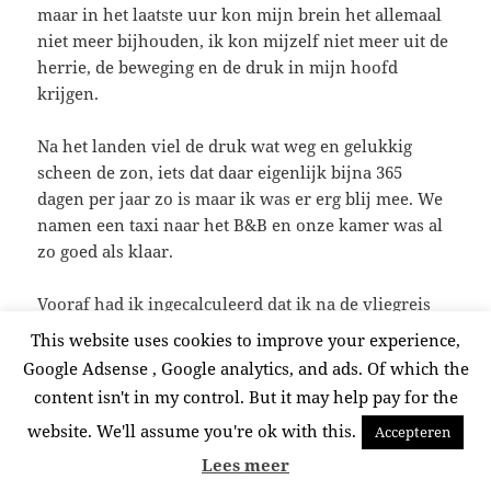
maar in het laatste uur kon mijn brein het allemaal
niet meer bijhouden, ik kon mijzelf niet meer uit de
herrie, de beweging en de druk in mijn hoofd
krijgen.
Na het landen viel de druk wat weg en gelukkig
scheen de zon, iets dat daar eigenlijk bijna 365
dagen per jaar zo is maar ik was er erg blij mee. We
namen een taxi naar het B&B en onze kamer was al
zo goed als klaar.
Vooraf had ik ingecalculeerd dat ik na de vliegreis
heen een flinke dip zou hebben , dit viel mee en
This website uses cookies to improve your experience,
mijn middag dutjes waren voldoende om een en
Google Adsense , Google analytics, and ads. Of which the
ander te compenseren. Dus we hadden de
content isn't in my control. But it may help pay for the
mogelijkheid om gelijk te genieten van de zon het
website. We'll assume you're ok with this.
Accepteren
eten en lekker te ontspannen.
Lees meer
In de eerste helft van de week waren de middag