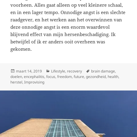
voorheen. Alles gaat alleen op veel kleinere schaal,
en in een lager tempo. Onnodige angst is een slechte
raadgever, en het werken aan het overwinnen van
deze onnodige angst is een enorm waardevol
blijvend effect van mijn hersenbeschadiging. Ik
betwijfel of ik er anders ooit overheen was
gekomen.
Geplaatst
Categorieën
Tags
maart 14, 2019
Lifestyle
,
recovery
brain damage
,
op
doelen
,
encephalitis
,
focus
,
freedom
,
future
,
gezondheid
,
health
,
herstel
,
Improvising