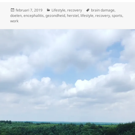
Geplaatst
Categorieën
Tags
februari 7, 2019
Lifestyle
,
recovery
brain damage
,
op
doelen
,
encephalitis
,
gezondheid
,
herstel
,
lifestyle
,
recovery
,
sports
,
work