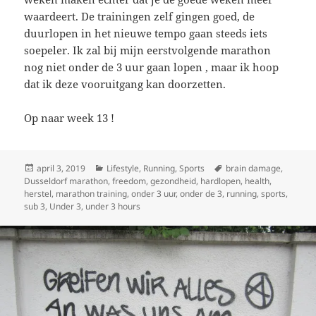
waardeert. De trainingen zelf gingen goed, de
duurlopen in het nieuwe tempo gaan steeds iets
soepeler. Ik zal bij mijn eerstvolgende marathon
nog niet onder de 3 uur gaan lopen , maar ik hoop
dat ik deze vooruitgang kan doorzetten.
Op naar week 13 !
Geplaatst
Categorieën
Tags
april 3, 2019
Lifestyle
,
Running
,
Sports
brain damage
,
op
Dusseldorf marathon
,
freedom
,
gezondheid
,
hardlopen
,
health
,
herstel
,
marathon training
,
onder 3 uur
,
onder de 3
,
running
,
sports
,
sub 3
,
Under 3
,
under 3 hours