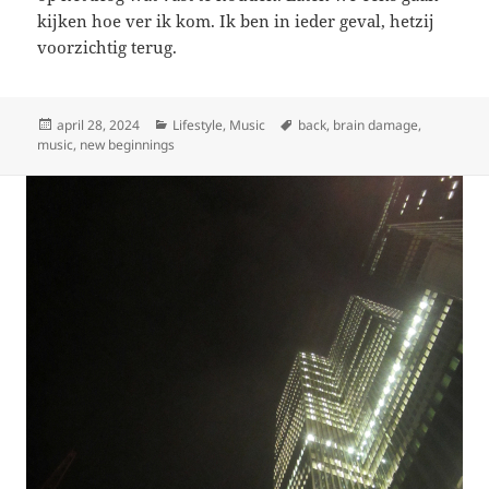
kijken hoe ver ik kom. Ik ben in ieder geval, hetzij
voorzichtig terug.
Geplaatst
Categorieën
Tags
april 28, 2024
Lifestyle
,
Music
back
,
brain damage
,
op
music
,
new beginnings