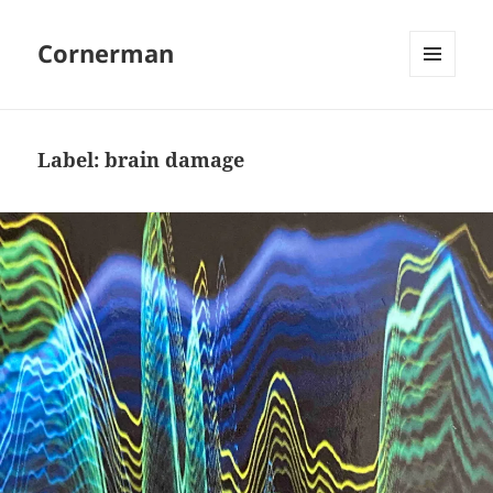
Cornerman
MENU
EN
WIDGETS
Label:
brain damage