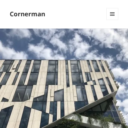
Cornerman
MENU
EN
WIDGETS