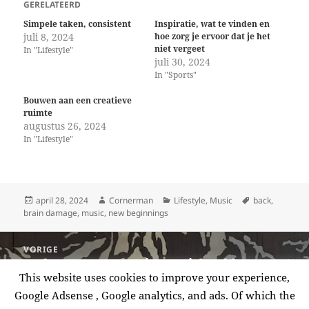
GERELATEERD
Simpele taken, consistent
Inspiratie, wat te vinden en
juli 8, 2024
hoe zorg je ervoor dat je het
niet vergeet
In "Lifestyle"
juli 30, 2024
In "Sports"
Bouwen aan een creatieve
ruimte
augustus 26, 2024
In "Lifestyle"
Geplaatst
Auteur
Categorieën
Tags
april 28, 2024
Cornerman
Lifestyle
,
Music
back
,
op
brain damage
,
music
,
new beginnings
Berichtnavigatie
VORIGE
Gedwongen pauze, in muziek & bloggen
Vorige
This website uses cookies to improve your experience,
bericht:
Google Adsense , Google analytics, and ads. Of which the
VOLGENDE