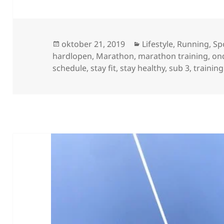
Geplaatst
Categorieën
oktober 21, 2019
Lifestyle
,
Running
,
Sp
op
hardlopen
,
Marathon
,
marathon training
,
on
schedule
,
stay fit
,
stay healthy
,
sub 3
,
training