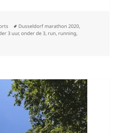
Tags
orts
Dusseldorf marathon 2020
,
der 3 uur
,
onder de 3
,
run
,
running
,