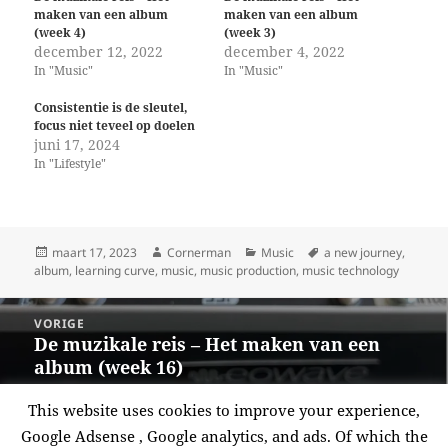
maken van een album
maken van een album
(week 4)
(week 3)
december 12, 2022
december 4, 2022
In "Music"
In "Music"
Consistentie is de sleutel,
focus niet teveel op doelen
juni 17, 2024
In "Lifestyle"
Geplaatst
Auteur
Categorieën
Tags
maart 17, 2023
Cornerman
Music
a new journey
,
op
album
,
learning curve
,
music
,
music production
,
music technology
Berichtnavigatie
VORIGE
De muzikale reis – Het maken van een
Vorige
album (week 16)
bericht:
This website uses cookies to improve your experience,
VOLGENDE
Google Adsense , Google analytics, and ads. Of which the
De muzikale reis – Het maken van een
Volgende