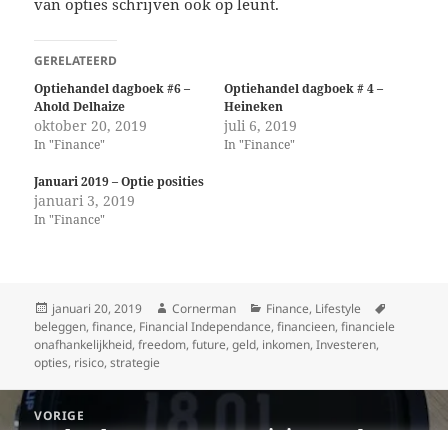
van opties schrijven ook op leunt.
GERELATEERD
Optiehandel dagboek #6 –
Optiehandel dagboek # 4 –
Ahold Delhaize
Heineken
oktober 20, 2019
juli 6, 2019
In "Finance"
In "Finance"
Januari 2019 – Optie posities
januari 3, 2019
In "Finance"
Geplaatst
Auteur
Categorieën
Tags
januari 20, 2019
Cornerman
Finance
,
Lifestyle
op
beleggen
,
finance
,
Financial Independance
,
financieen
,
financiele
onafhankelijkheid
,
freedom
,
future
,
geld
,
inkomen
,
Investeren
,
opties
,
risico
,
strategie
Berichtnavigatie
VORIGE
Onder de 3 – De eerste trainingsweek
Vorige