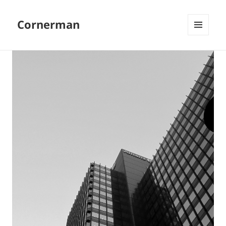
Cornerman
MENU
EN
WIDGETS