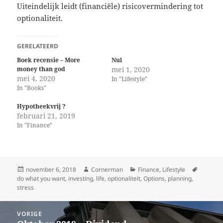
Uiteindelijk leidt (financiële) risicovermindering tot
optionaliteit.
GERELATEERD
Boek recensie – More
Nul
money than god
mei 1, 2020
mei 4, 2020
In "Lifestyle"
In "Books"
Hypotheekvrij ?
februari 21, 2019
In "Finance"
Geplaatst
Auteur
Categorieën
Tags
november 6, 2018
Cornerman
Finance
,
Lifestyle
op
do what you want
,
investing
,
life
,
optionaliteit
,
Options
,
planning
,
stress
Berichtnavigatie
VORIGE